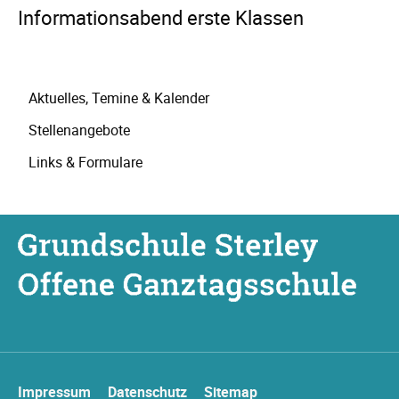
Informationsabend erste Klassen
Navigation
Aktuelles, Temine & Kalender
überspringen
Stellenangebote
Links & Formulare
Navigation
Impressum
Datenschutz
Sitemap
überspringen