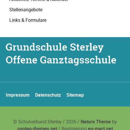
Stellenangebote
Links & Formulare
Navigation
Impressum
Datenschutz
Sitemap
überspringen
© Schulverband Sterley / 2026 /
Nature Theme
by
contao-themes.net
/ Realisierung
eu-mart.net