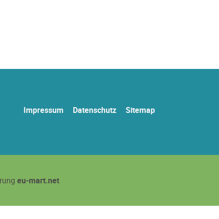
Navigation
Impressum
Datenschutz
Sitemap
überspringen
erung
eu-mart.net