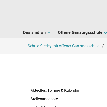
Navigation
Das sind wir
Offene Ganztagsschule
überspringen
Schule Sterley mit offener Ganztagsschule
Navigation
Aktuelles, Temine & Kalender
überspringen
Stellenangebote