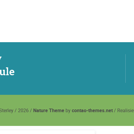
terley / 2026 /
Nature Theme
by
contao-themes.net
/ Realisi